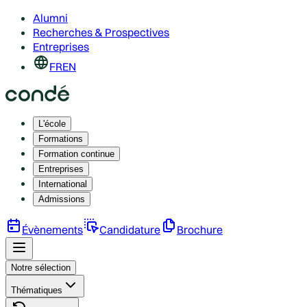
Alumni
Recherches & Prospectives
Entreprises
FR
EN
L'école
Formations
Formation continue
Entreprises
International
Admissions
Évènements
Candidature
Brochure
Notre sélection
Thématiques