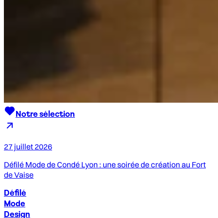
Notre sélection
27 juillet 2026
Défilé Mode de Condé Lyon : une soirée de création au Fort
de Vaise
Défilé
Mode
Design