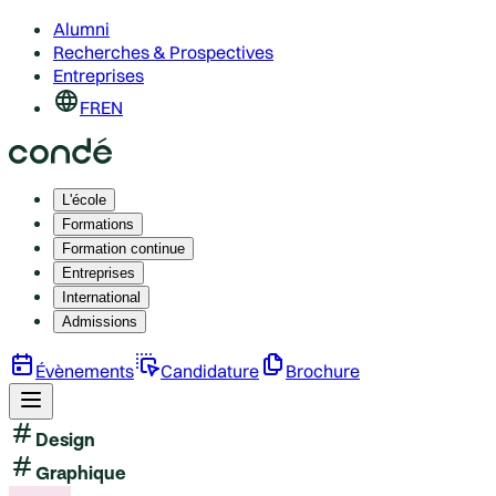
Alumni
Recherches & Prospectives
Entreprises
FR
EN
L'école
Formations
Formation continue
Entreprises
International
Admissions
Évènements
Candidature
Brochure
Design
Graphique