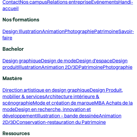
Contact
Nos campus
Relations entreprise
Événements
Handi-
accueil
Nos formations
Design
Illustration
Animation
Photographie
Patrimoine
Savoir-
faire
Bachelor
Design graphique
Design de mode
Design d'espace
Design
produit
Illustration
Animation 2D/3D
Patrimoine
Photographie
Mastère
Direction artistique en design graphique
Design Produit,
mobilier & services
Architecture intérieure &
scénographie
Mode et création de marque
MBA Achats de la
mode
Design en recherche, innovation et
développement
Illustration – bande dessinée
Animation
2D/3D
Conservation-restauration du Patrimoine
Ressources