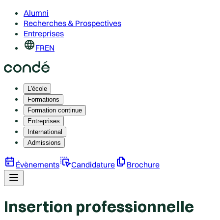
Alumni
Recherches & Prospectives
Entreprises
FR
EN
L'école
Formations
Formation continue
Entreprises
International
Admissions
Évènements
Candidature
Brochure
Insertion professionnelle