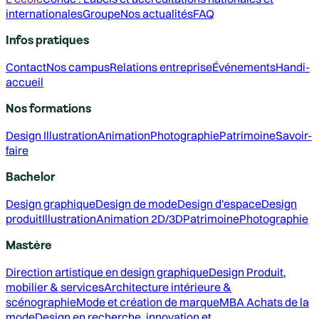
internationales
Groupe
Nos actualités
FAQ
Infos pratiques
Contact
Nos campus
Relations entreprise
Événements
Handi-
accueil
Nos formations
Design
Illustration
Animation
Photographie
Patrimoine
Savoir-
faire
Bachelor
Design graphique
Design de mode
Design d'espace
Design
produit
Illustration
Animation 2D/3D
Patrimoine
Photographie
Mastère
Direction artistique en design graphique
Design Produit,
mobilier & services
Architecture intérieure &
scénographie
Mode et création de marque
MBA Achats de la
mode
Design en recherche, innovation et