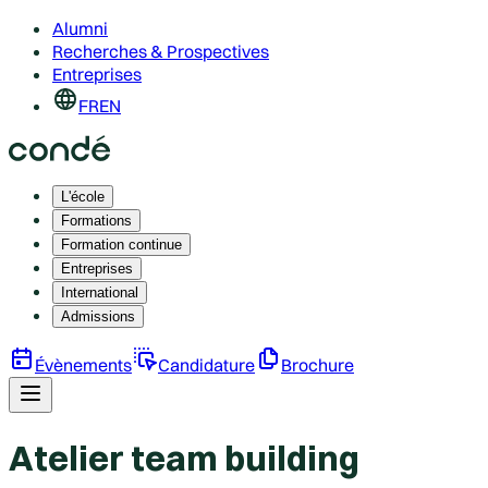
Alumni
Recherches & Prospectives
Entreprises
FR
EN
L'école
Formations
Formation continue
Entreprises
International
Admissions
Évènements
Candidature
Brochure
Atelier team building