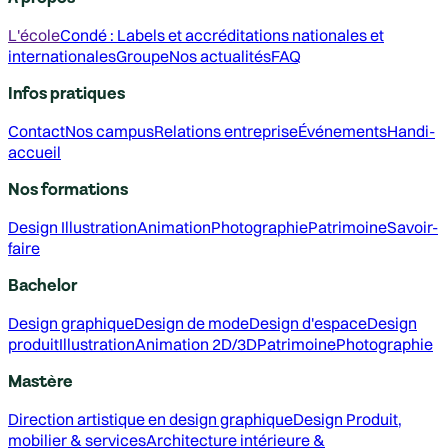
L'école
Condé : Labels et accréditations nationales et
internationales
Groupe
Nos actualités
FAQ
Infos pratiques
Contact
Nos campus
Relations entreprise
Événements
Handi-
accueil
Nos formations
Design
Illustration
Animation
Photographie
Patrimoine
Savoir-
faire
Bachelor
Design graphique
Design de mode
Design d'espace
Design
produit
Illustration
Animation 2D/3D
Patrimoine
Photographie
Mastère
Direction artistique en design graphique
Design Produit,
mobilier & services
Architecture intérieure &