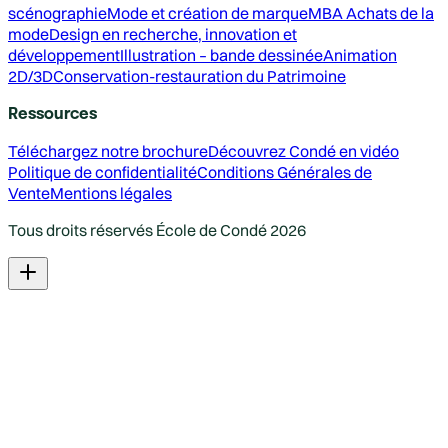
scénographie
Mode et création de marque
MBA Achats de la
mode
Design en recherche, innovation et
développement
Illustration – bande dessinée
Animation
2D/3D
Conservation-restauration du Patrimoine
Ressources
Téléchargez notre brochure
Découvrez Condé en vidéo
Politique de confidentialité
Conditions Générales de
Vente
Mentions légales
Tous droits réservés École de Condé
2026