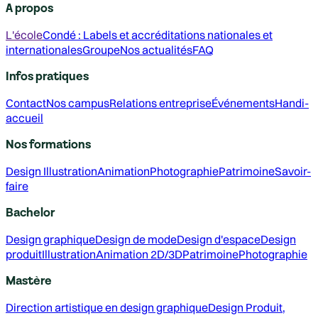
A propos
L'école
Condé : Labels et accréditations nationales et
internationales
Groupe
Nos actualités
FAQ
Infos pratiques
Contact
Nos campus
Relations entreprise
Événements
Handi-
accueil
Nos formations
Design
Illustration
Animation
Photographie
Patrimoine
Savoir-
faire
Bachelor
Design graphique
Design de mode
Design d'espace
Design
produit
Illustration
Animation 2D/3D
Patrimoine
Photographie
Mastère
Direction artistique en design graphique
Design Produit,