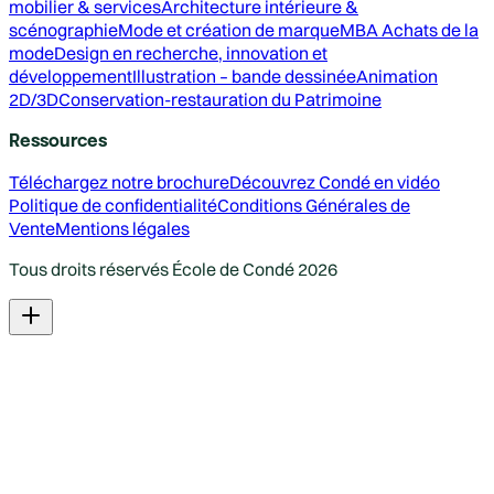
mobilier & services
Architecture intérieure &
scénographie
Mode et création de marque
MBA Achats de la
mode
Design en recherche, innovation et
développement
Illustration – bande dessinée
Animation
2D/3D
Conservation-restauration du Patrimoine
Ressources
Téléchargez notre brochure
Découvrez Condé en vidéo
Politique de confidentialité
Conditions Générales de
Vente
Mentions légales
Tous droits réservés École de Condé
2026