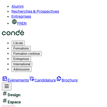
Alumni
Recherches & Prospectives
Entreprises
FR
EN
L'école
Formations
Formation continue
Entreprises
International
Admissions
Évènements
Candidature
Brochure
Design
Espace