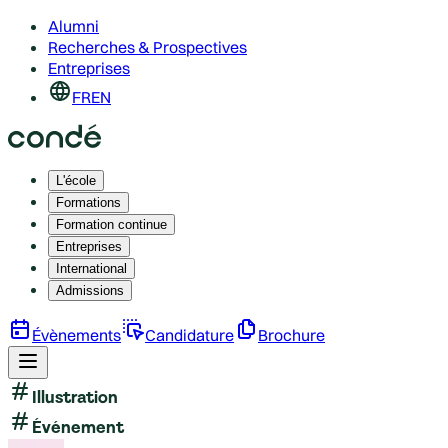
Alumni
Recherches & Prospectives
Entreprises
FR
EN
L'école
Formations
Formation continue
Entreprises
International
Admissions
Évènements
Candidature
Brochure
Illustration
Événement