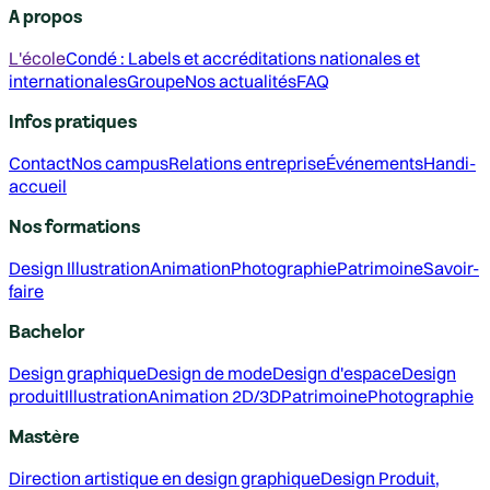
A propos
L'école
Condé : Labels et accréditations nationales et
internationales
Groupe
Nos actualités
FAQ
Infos pratiques
Contact
Nos campus
Relations entreprise
Événements
Handi-
accueil
Nos formations
Design
Illustration
Animation
Photographie
Patrimoine
Savoir-
faire
Bachelor
Design graphique
Design de mode
Design d'espace
Design
produit
Illustration
Animation 2D/3D
Patrimoine
Photographie
Mastère
Direction artistique en design graphique
Design Produit,