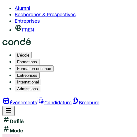
Alumni
Recherches & Prospectives
Entreprises
FR
EN
L'école
Formations
Formation continue
Entreprises
International
Admissions
Évènements
Candidature
Brochure
Défilé
Mode