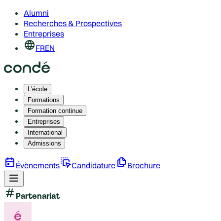
Alumni
Recherches & Prospectives
Entreprises
FR
EN
L'école
Formations
Formation continue
Entreprises
International
Admissions
Évènements
Candidature
Brochure
Partenariat