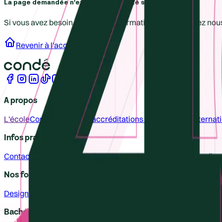
La page demandée n'existe pas ou a été supprimé.
Si vous avez besoin d'aide ou d'informations, vous pouvez nou
Revenir à l'accueil
A propos
L'école
Condé : Labels et accréditations nationales et internat
Infos pratiques
Contact
Nos campus
Relations entreprise
Événements
Handi-a
Nos formations
Design
Illustration
Animation
Photographie
Patrimoine
Savoir-f
Bachelor