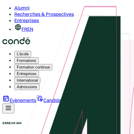
Alumni
Recherches & Prospectives
Entreprises
FR
EN
L'école
Formations
Formation continue
Entreprises
International
Admissions
Évènements
Candidature
Brochure
ERREUR 404