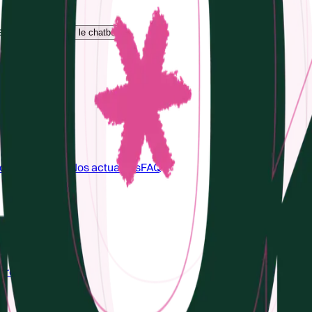
s contacter via
.
le chatbot
ionales
Groupe
Nos actualités
FAQ
ccueil
aire