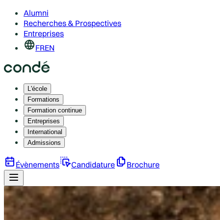
Alumni
Recherches & Prospectives
Entreprises
FR
EN
L'école
Formations
Formation continue
Entreprises
International
Admissions
Évènements
Candidature
Brochure