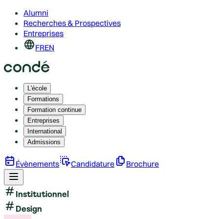
Alumni
Recherches & Prospectives
Entreprises
FR
EN
L'école
Formations
Formation continue
Entreprises
International
Admissions
Évènements
Candidature
Brochure
Institutionnel
Design