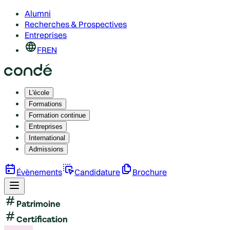
Alumni
Recherches & Prospectives
Entreprises
FR
EN
L'école
Formations
Formation continue
Entreprises
International
Admissions
Évènements
Candidature
Brochure
Patrimoine
Certification