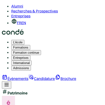
Alumni
Recherches & Prospectives
Entreprises
FR
EN
L'école
Formations
Formation continue
Entreprises
International
Admissions
Évènements
Candidature
Brochure
Patrimoine