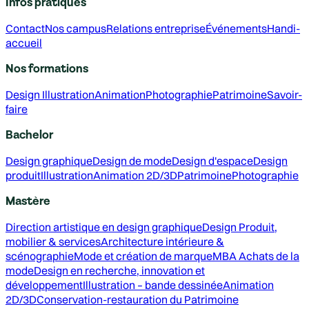
Infos pratiques
Contact
Nos campus
Relations entreprise
Événements
Handi-
accueil
Nos formations
Design
Illustration
Animation
Photographie
Patrimoine
Savoir-
faire
Bachelor
Design graphique
Design de mode
Design d'espace
Design
produit
Illustration
Animation 2D/3D
Patrimoine
Photographie
Mastère
Direction artistique en design graphique
Design Produit,
mobilier & services
Architecture intérieure &
scénographie
Mode et création de marque
MBA Achats de la
mode
Design en recherche, innovation et
développement
Illustration – bande dessinée
Animation
2D/3D
Conservation-restauration du Patrimoine