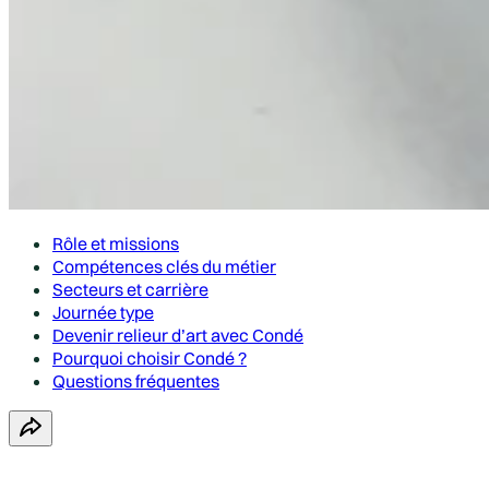
Rôle et missions
Compétences clés du métier
Secteurs et carrière
Journée type
Devenir relieur d’art avec Condé
Pourquoi choisir Condé ?
Questions fréquentes