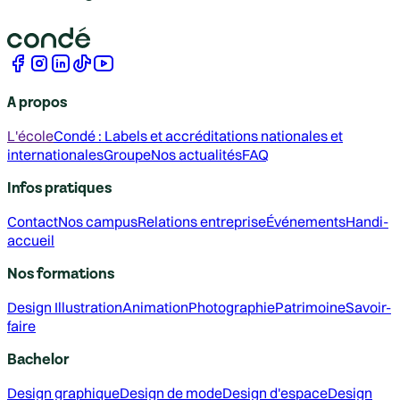
A propos
L'école
Condé : Labels et accréditations nationales et
internationales
Groupe
Nos actualités
FAQ
Infos pratiques
Contact
Nos campus
Relations entreprise
Événements
Handi-
accueil
Nos formations
Design
Illustration
Animation
Photographie
Patrimoine
Savoir-
faire
Bachelor
Design graphique
Design de mode
Design d'espace
Design