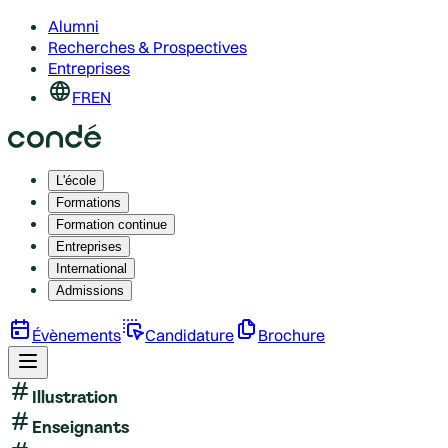
Alumni
Recherches & Prospectives
Entreprises
FR
EN
L'école
Formations
Formation continue
Entreprises
International
Admissions
Évènements
Candidature
Brochure
Illustration
Enseignants