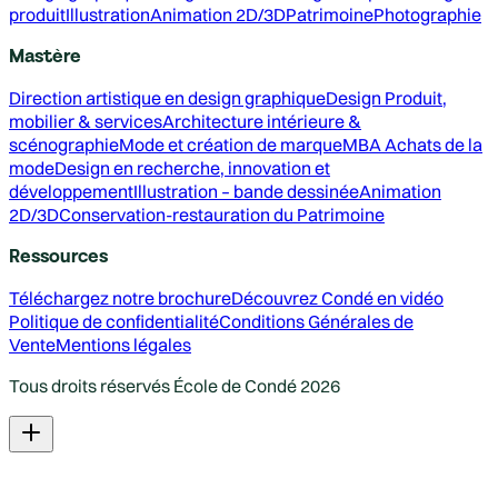
produit
Illustration
Animation 2D/3D
Patrimoine
Photographie
Mastère
Direction artistique en design graphique
Design Produit,
mobilier & services
Architecture intérieure &
scénographie
Mode et création de marque
MBA Achats de la
mode
Design en recherche, innovation et
développement
Illustration – bande dessinée
Animation
2D/3D
Conservation-restauration du Patrimoine
Ressources
Téléchargez notre brochure
Découvrez Condé en vidéo
Politique de confidentialité
Conditions Générales de
Vente
Mentions légales
Tous droits réservés École de Condé
2026