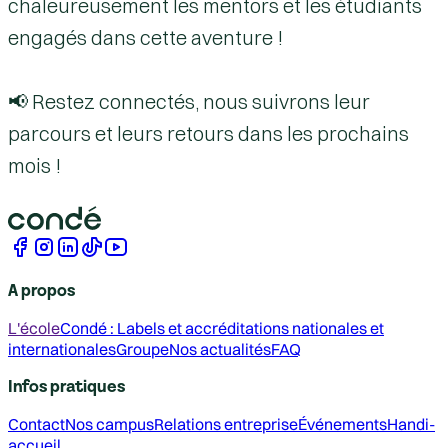
chaleureusement les mentors et les étudiants
engagés dans cette aventure !
📢
Restez connectés
, nous suivrons leur
parcours et leurs retours dans les prochains
mois !
A propos
L'école
Condé : Labels et accréditations nationales et
internationales
Groupe
Nos actualités
FAQ
Infos pratiques
Contact
Nos campus
Relations entreprise
Événements
Handi-
accueil