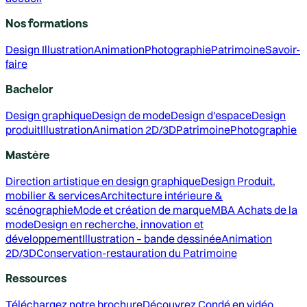
Nos formations
Design
Illustration
Animation
Photographie
Patrimoine
Savoir-
faire
Bachelor
Design graphique
Design de mode
Design d'espace
Design
produit
Illustration
Animation 2D/3D
Patrimoine
Photographie
Mastère
Direction artistique en design graphique
Design Produit,
mobilier & services
Architecture intérieure &
scénographie
Mode et création de marque
MBA Achats de la
mode
Design en recherche, innovation et
développement
Illustration – bande dessinée
Animation
2D/3D
Conservation-restauration du Patrimoine
Ressources
Téléchargez notre brochure
Découvrez Condé en vidéo