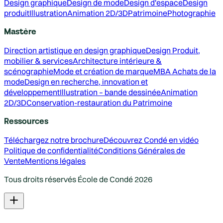
Design graphique
Design de mode
Design d'espace
Design
produit
Illustration
Animation 2D/3D
Patrimoine
Photographie
Mastère
Direction artistique en design graphique
Design Produit,
mobilier & services
Architecture intérieure &
scénographie
Mode et création de marque
MBA Achats de la
mode
Design en recherche, innovation et
développement
Illustration – bande dessinée
Animation
2D/3D
Conservation-restauration du Patrimoine
Ressources
Téléchargez notre brochure
Découvrez Condé en vidéo
Politique de confidentialité
Conditions Générales de
Vente
Mentions légales
Tous droits réservés École de Condé
2026