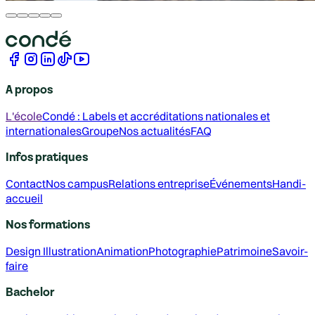
A propos
L'école
Condé : Labels et accréditations nationales et
internationales
Groupe
Nos actualités
FAQ
Infos pratiques
Contact
Nos campus
Relations entreprise
Événements
Handi-
accueil
Nos formations
Design
Illustration
Animation
Photographie
Patrimoine
Savoir-
faire
Bachelor