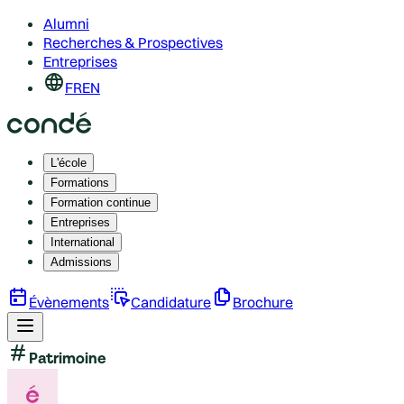
Alumni
Recherches & Prospectives
Entreprises
FR
EN
L'école
Formations
Formation continue
Entreprises
International
Admissions
Évènements
Candidature
Brochure
Patrimoine