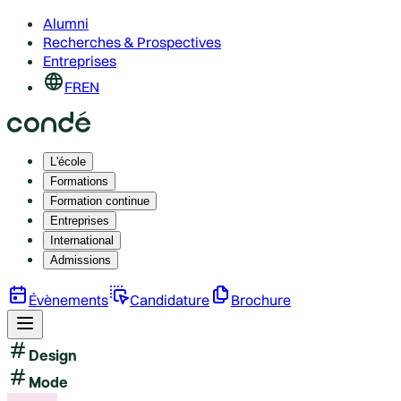
Alumni
Recherches & Prospectives
Entreprises
FR
EN
L'école
Formations
Formation continue
Entreprises
International
Admissions
Évènements
Candidature
Brochure
Design
Mode