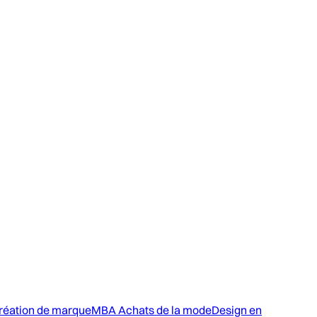
réation de marque
MBA Achats de la mode
Design en