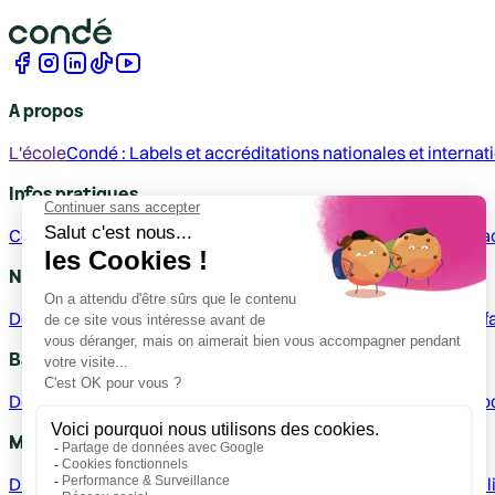
A propos
L'école
Condé : Labels et accréditations nationales et internat
Infos pratiques
Contact
Nos campus
Relations entreprise
Événements
Handi-a
Nos formations
Design
Illustration
Animation
Photographie
Patrimoine
Savoir-f
Bachelor
Design graphique
Design de mode
Design d'espace
Design pro
Mastère
Direction artistique en design graphique
Design Produit, mobil