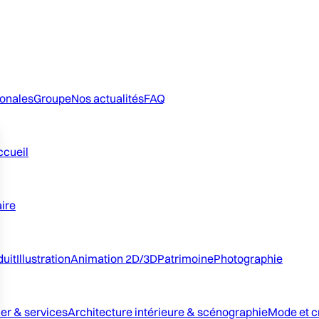
ionales
Groupe
Nos actualités
FAQ
ccueil
aire
duit
Illustration
Animation 2D/3D
Patrimoine
Photographie
ier & services
Architecture intérieure & scénographie
Mode et c