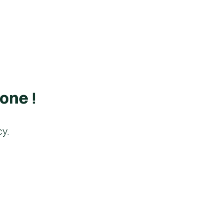
one !
cy.