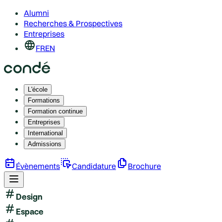
Alumni
Recherches & Prospectives
Entreprises
FR
EN
L'école
Formations
Formation continue
Entreprises
International
Admissions
Évènements
Candidature
Brochure
Design
Espace