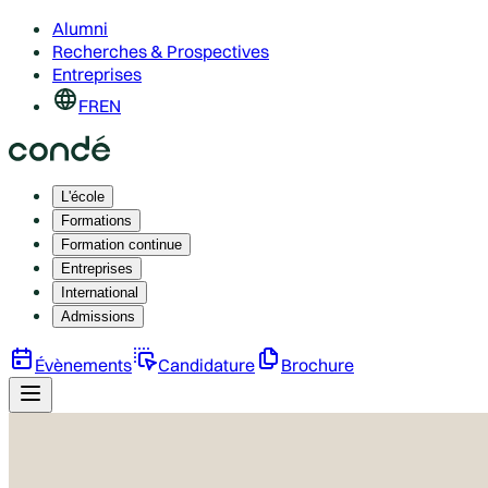
Alumni
Recherches & Prospectives
Entreprises
FR
EN
L'école
Formations
Formation continue
Entreprises
International
Admissions
Évènements
Candidature
Brochure