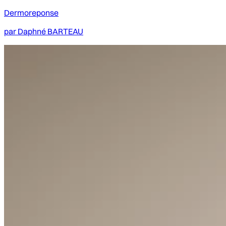
Dermoreponse
par
Daphné BARTEAU