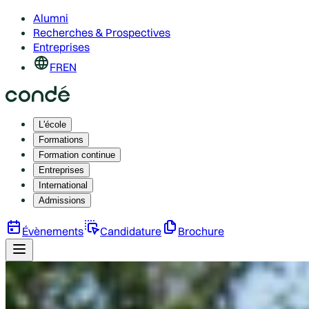
Alumni
Recherches & Prospectives
Entreprises
FR
EN
L'école
Formations
Formation continue
Entreprises
International
Admissions
Évènements
Candidature
Brochure