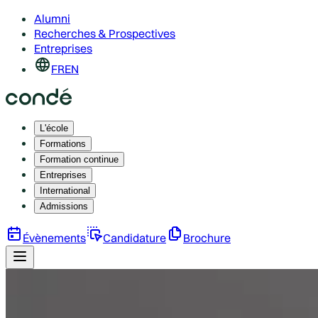
Alumni
Recherches & Prospectives
Entreprises
FR
EN
L'école
Formations
Formation continue
Entreprises
International
Admissions
Évènements
Candidature
Brochure