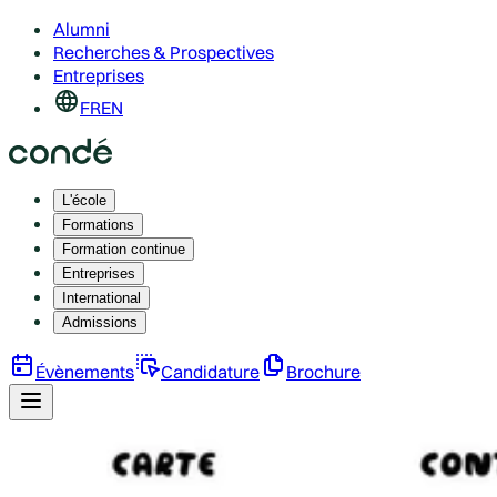
Alumni
Recherches & Prospectives
Entreprises
FR
EN
L'école
Formations
Formation continue
Entreprises
International
Admissions
Évènements
Candidature
Brochure