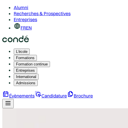
Alumni
Recherches & Prospectives
Entreprises
FR
EN
L'école
Formations
Formation continue
Entreprises
International
Admissions
Évènements
Candidature
Brochure